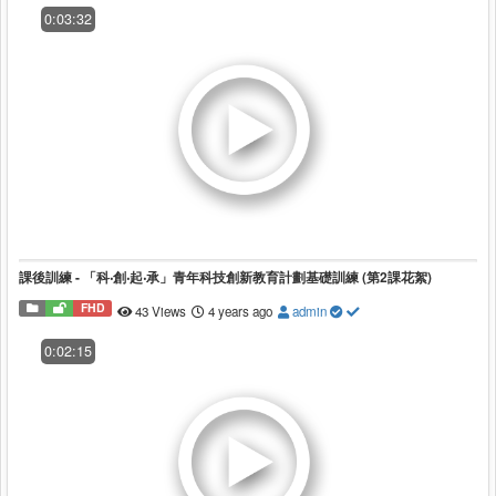
0:03:32
課後訓練 - 「科‧創‧起‧承」青年科技創新教育計劃基礎訓練 (第2課花絮)
FHD
43 Views
4 years ago
admin
0:02:15