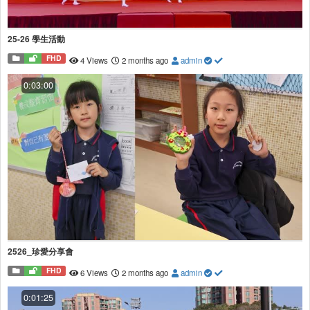
25-26 學生活動
FHD
4 Views
2 months ago
admin
0:03:00
2526_珍愛分享會
FHD
6 Views
2 months ago
admin
0:01:25