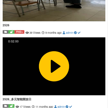
2526
FHD+
39 Views
9 months ago
admin
0:02:00
2526_多元智能開放日
17 Views
11 months ago
admin