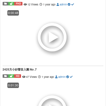
FHD
12 Views
1 year ago
admin
0:00:48
2425方小好聲音入圍 No .7
HD
47 Views
1 year ago
admin
0:01:30