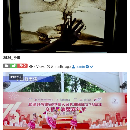
2526_沙畫
FHD
4 Views
2 months ago
admin
0:02:20