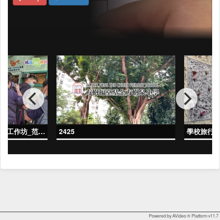
常識參觀環保及生態保育工作坊_范_珊
2425
學校旅行-
Powered by AVideo ® Platform v11.7