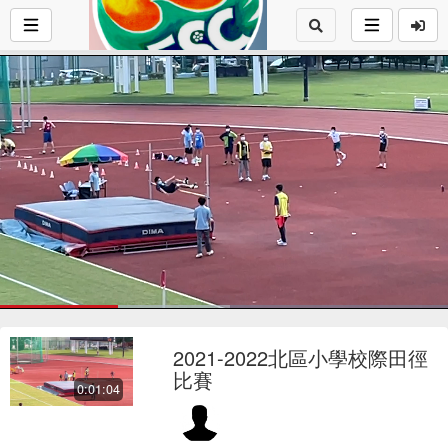
Loaded
:
52.42%
1x
Current
0:16
/
Duration
1:03
Pause
Mute
Playback
Fu
Loop
social
autopla
Rate
2021-2022北區小學校際田徑
Time
比賽
0:01:04