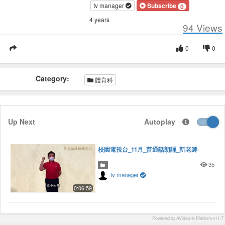
tv manager
Subscribe
0
4 years
94
Views
0
0
Category:
體育科
Up Next
Autoplay
校園電視台_11月_普通話朗誦_靳老師
35
tv manager
0:06:59
Powered by AVideo ® Platform v11.7